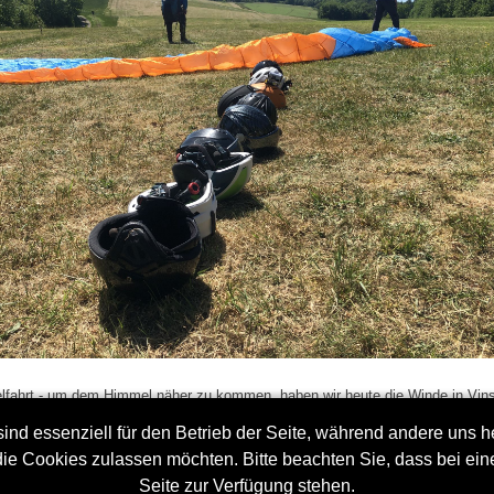
fahrt - um dem Himmel näher zu kommen, haben wir heute die Winde in Vin
aut. Herrlich warmes Wetter und viel Betrieb, bei uns und den Segelfliegern. 
ind essenziell für den Betrieb der Seite, während andere uns 
k hätte etwas konstanter sein dürfen, aber mit etwas Glück konnte man auch
ehnte Platzrunden drehen.
die Cookies zulassen möchten. Bitte beachten Sie, dass bei ein
Seite zur Verfügung stehen.