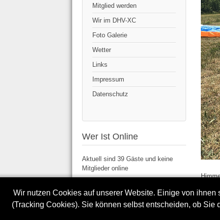
Mitglied werden
Wir im DHV-XC
Foto Galerie
Wetter
Links
Impressum
Datenschutz
Wer Ist Online
Aktuell sind 39 Gäste und keine
Mitglieder online
Himmel
aufgeb
Wir nutzen Cookies auf unserer Website. Einige von ihnen s
Thermi
ausged
(Tracking Cookies). Sie können selbst entscheiden, ob Sie 